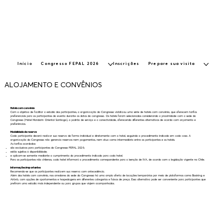
Início
Congresso FEPAL 2026
Inscrições
Prepare sua visita
ALOJAMENTO E CONVÊNIOS
Hotéis com convênio
Com o objetivo de facilitar a estadia dos participantes, a organização do Congresso viabilizou uma série de hotéis com convênio, que oferecem tarifas
preferenciais para os participantes do evento durante as datas do congresso. Os hotéis foram selecionados considerando a proximidade com a sede do
Congresso (Hotel Mandarin Oriental Santiago), o padrão de serviço e a conectividade, oferecendo diferentes alternativas de acordo com orçamento e
preferências.
Modalidade de reserva
Cada participante deverá realizar sua reserva de forma individual e diretamente com o hotel, seguindo o procedimento indicado em cada caso. A
organização do Congresso não gerencia reservas nem pagamentos, nem atua como intermediária entre os participantes e os hotéis.
As tarifas acordadas:
são exclusivas para participantes do Congresso FEPAL 2026;
estão sujeitas à disponibilidade;
e aplicam-se somente mediante o cumprimento do procedimento indicado para cada hotel.
Para os participantes não chilenos, cada hotel informará o procedimento correspondente para a isenção de IVA, de acordo com a legislação vigente no Chile.
Informações importantes
Recomenda-se que os participantes realizem sua reserva com antecedência.
Além dos hotéis com convênio, nos arredores da sede do Congresso há uma ampla oferta de locações temporárias por meio de plataformas como Booking e
Airbnb, com opções de apartamentos e hospedagens em diferentes categorias e faixas de preço. Essa alternativa pode ser conveniente para participantes que
prefiram uma estadia mais independente ou para grupos que viajem acompanhados.