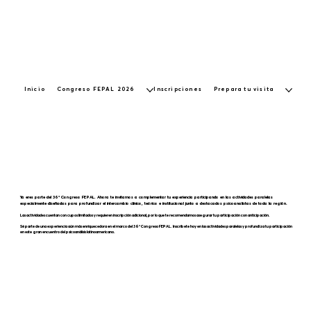
Inicio
Congreso FEPAL 2026
Inscripciones
Prepara tu visita
Ya eres parte del 36° Congreso FEPAL. Ahora te invitamos a complementar tu experiencia participando en las actividades paralelas
especialmente diseñadas para profundizar el intercambio clínico, teórico e institucional junto a destacados psicoanalistas de toda la región.
Las actividades cuentan con cupos limitados y requieren inscripción adicional, por lo que te recomendamos asegurar tu participación con anticipación.
Sé parte de una experiencia aún más enriquecedora en el marco del 36° Congreso FEPAL. Inscríbete hoy en las actividades paralelas y profundiza tu participación
en este gran encuentro del psicoanálisis latinoamericano.