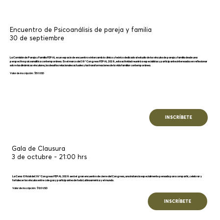
Encuentro de Psicoanálisis de pareja y familia
30 de septiembre
La Comisión de Pareja y Familia FEPAL es un espacio de encuentro e intercambio clínico y teórico dedicado al estudio de los vínculos de pareja y familia desde una
perspectiva psicoanalítica contemporánea. En el marco del 36° Congreso FEPAL 2026, esta actividad reunirá a especialistas y participantes interesados en reflexionar
sobre las dinámicas vinculares, los desafíos relacionales actuales y las transformaciones de la vida familiar contemporánea.
Valor de inscripción: $50 USD
INSCRÍBETE
Gala de Clausura
3 de octubre - 21:00 hrs
La Cena Oficial del 36° Congreso FEPAL 2026 será el gran encuentro de cierre del Congreso, una instancia especialmente pensada para compartir, celebrar y
fortalecer los vínculos entre colegas y participantes de toda Latinoamérica y el mundo.
Valor de inscripción: $120 USD
INSCRÍBETE