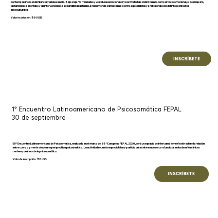
contemporáneas en la infancia y adolescencia. Bajo el eje “Orfandades y vestiduras emocionales”, la actividad abordará temas como el vacío emocional, el desamparo,
las funciones parentales y las intervenciones psicoanalíticas actuales, promoviendo el intercambio entre especialistas y profesionales de distintos contextos
socioculturales.
Valor inscripción: $80 USD
INSCRÍBETE
1° Encuentro Latinoamericano de Psicosomática FEPAL
30 de septiembre
El 1° Encuentro Latinoamericano de Psicosomática, realizado en el marco del 36° Congreso FEPAL 2026, será un espacio de intercambio y reflexión sobre la relación
entre cuerpo y mente desde una perspectiva psicoanalítica. La actividad reunirá a especialistas y participantes interesados en profundizar en los desafíos clínicos
contemporáneos de la psicosomática.
Valor de inscripción: $50 USD
INSCRÍBETE