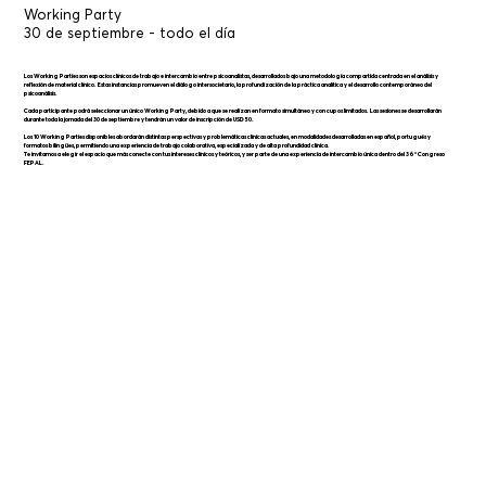
Working Party
30 de septiembre - todo el día
Los Working Parties son espacios clínicos de trabajo e intercambio entre psicoanalistas, desarrollados bajo una metodología compartida centrada en el análisis y
reflexión de material clínico. Estas instancias promueven el diálogo intersocietario, la profundización de la práctica analítica y el desarrollo contemporáneo del
psicoanálisis.
Cada participante podrá seleccionar un único Working Party, debido a que se realizan en formato simultáneo y con cupos limitados. Las sesiones se desarrollarán
durante toda la jornada del 30 de septiembre y tendrán un valor de inscripción de USD 50.
Los 10 Working Parties disponibles abordarán distintas perspectivas y problemáticas clínicas actuales, en modalidades desarrolladas en español, portugués y
formatos bilingües, permitiendo una experiencia de trabajo colaborativa, especializada y de alta profundidad clínica.
Te invitamos a elegir el espacio que más conecte con tus intereses clínicos y teóricos, y ser parte de una experiencia de intercambio única dentro del 36° Congreso
FEPAL.