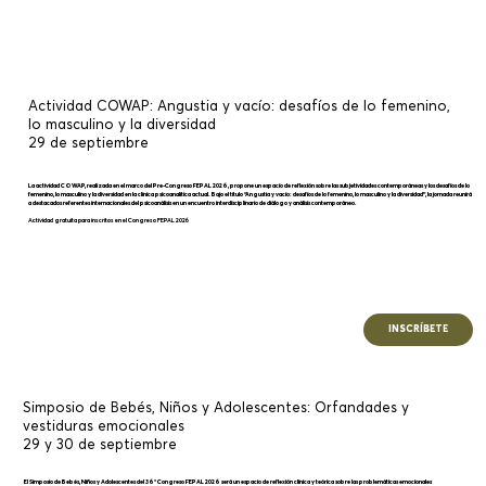
Actividad COWAP: Angustia y vacío: desafíos de lo femenino,
lo masculino y la diversidad
29 de septiembre
La actividad COWAP, realizada en el marco del Pre-Congreso FEPAL 2026, propone un espacio de reflexión sobre las subjetividades contemporáneas y los desafíos de lo
femenino, lo masculino y la diversidad en la clínica psicoanalítica actual. Bajo el título “Angustia y vacío: desafíos de lo femenino, lo masculino y la diversidad”, la jornada reunirá
a destacados referentes internacionales del psicoanálisis en un encuentro interdisciplinario de diálogo y análisis contemporáneo.
Actividad gratuita para inscritos en el Congreso FEPAL 2026
INSCRÍBETE
Simposio de Bebés, Niños y Adolescentes: Orfandades y
vestiduras emocionales
29 y 30 de septiembre
El Simposio de Bebés, Niños y Adolescentes del 36° Congreso FEPAL 2026 será un espacio de reflexión clínica y teórica sobre las problemáticas emocionales